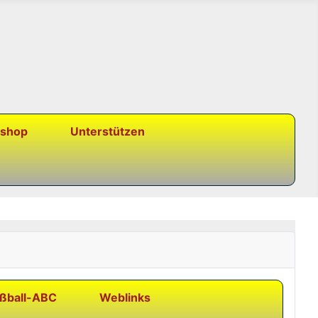
nshop
Unterstützen
ßball-ABC
Weblinks