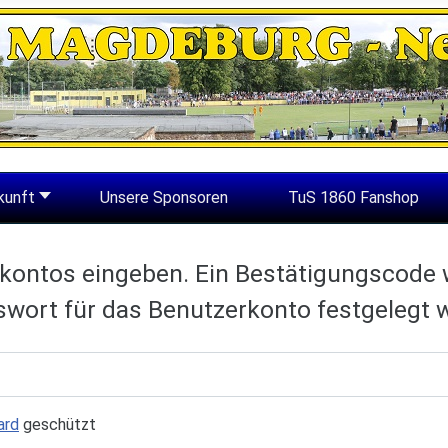
kunft
Unsere Sponsoren
TuS 1860 Fanshop
rkontos eingeben. Ein Bestätigungscode w
sswort für das Benutzerkonto festgelegt 
ard
geschützt