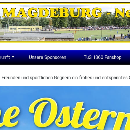
kunft
Unsere Sponsoren
TuS 1860 Fanshop
n, Freunden und sportlichen Gegnern ein frohes und entspanntes