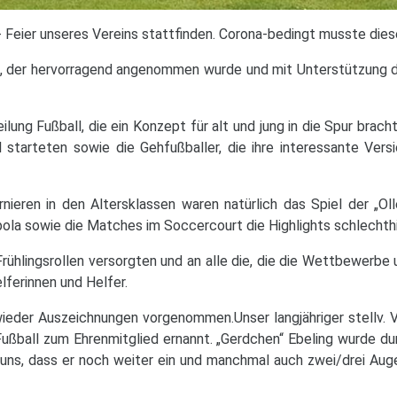
r- Feier unseres Vereins stattfinden. Corona-bedingt musste di
 der hervorragend angenommen wurde und mit Unterstützung des
lung Fußball, die ein Konzept für alt und jung in die Spur brac
l starteten sowie die Gehfußballer, die ihre interessante Ver
ieren in den Altersklassen waren natürlich das Spiel der „Ol
ola sowie die Matches im Soccercourt die Highlights schlechthi
 Frühlingsrollen versorgten und an alle die, die die Wettbewerb
lferinnen und Helfer.
ieder Auszeichnungen vorgenommen.Unser langjähriger stellv. V
ußball zum Ehrenmitglied ernannt. „Gerdchen“ Ebeling wurde dur
uns, dass er noch weiter ein und manchmal auch zwei/drei Aug